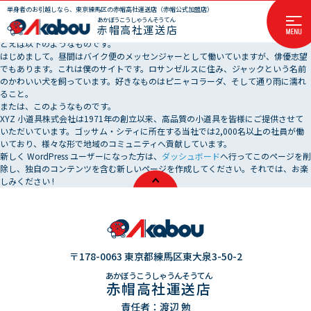
これはサンプルページです。同じ位置に固定され、(多くのテーマでは) サイトナビ
単身者のお引越しなら、東京練馬区の赤帽高社運送店（赤帽公式加盟店）
ゲーションメニューに含まれる点がブログ投稿とは異なります。まずは、サイト訪
あかぼうこうしゃうんそうてん
赤帽高社運送店
問者に対して自分のことを説明する自己紹介ページを作成するのが一般的です。た
とえば以下のようなものです。
はじめまして。昼間はバイク便のメッセンジャーとして働いていますが、俳優志望
でもあります。これは僕のサイトです。ロサンゼルスに住み、ジャックという名前
のかわいい犬を飼っています。好きなものはピニャコラーダ、そして通り雨に濡れ
ること。
または、このようなものです。
XYZ 小道具株式会社は1971年の創立以来、高品質の小道具を皆様にご提供させて
いただいています。ゴッサム・シティに所在する当社では2,000名以上の社員が働
いており、様々な形で地域のコミュニティへ貢献しています。
新しく WordPress ユーザーになった方は、
ダッシュボード
へ行ってこのページを削
除し、独自のコンテンツを含む新しいページを作成してください。それでは、お楽
しみください !
〒178-0063 東京都練馬区東大泉3-50-2
あかぼうこうしゃうんそうてん
赤帽高社運送店
責任者：渡辺 勉